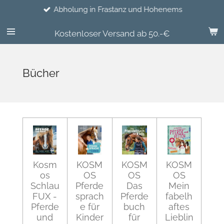
Abholung in Frastanz und Hohenems
Zum
Hauptinhalt
springen
Kostenloser Versand ab 50.-€
Bücher
Kosm
KOSM
KOSM
KOSM
os
OS
OS
OS
Schlau
Pferde
Das
Mein
FUX -
sprach
Pferde
fabelh
Pferde
e für
buch
aftes
und
Kinder
für
Lieblin