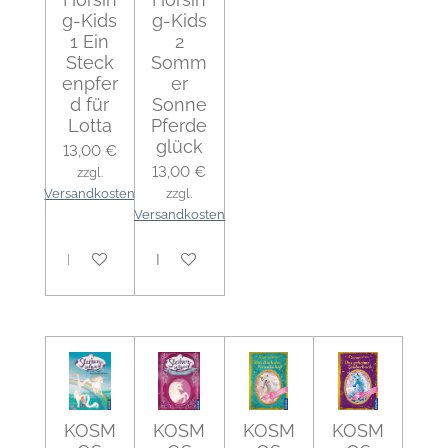
g-Kids
g-Kids
1 Ein
2
Steck
Somm
enpfer
er
d für
Sonne
Lotta
Pferde
glück
13,00 €
13,00 €
zzgl.
Versandkosten
zzgl.
Versandkosten
In den Warenkorb
In den Warenkorb
KOSM
KOSM
KOSM
KOSM