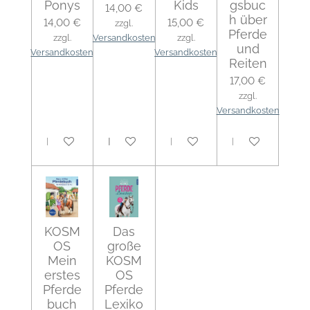
Ponys
Kids
gsbuc
14,00 €
h über
14,00 €
15,00 €
zzgl.
Pferde
zzgl.
Versandkosten
zzgl.
und
Versandkosten
Versandkosten
Reiten
17,00 €
zzgl.
Versandkosten
In den Warenkorb
In den Warenkorb
In den Warenkorb
In den Warenko
KOSM
Das
OS
große
Mein
KOSM
erstes
OS
Pferde
Pferde
buch
Lexiko