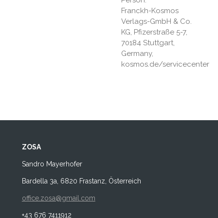
Franckh-Kosmos
Verlags-GmbH & Co.
KG, Pfizerstraße 5-7,
70184 Stuttgart,
Germany,
kosmos.de/servicecenter
ZOSA
Sandro Mayerhofer
Bardella 3a, 6820 Frastanz, Österreich
office.zosa@gmail.com
+43 676 7411912