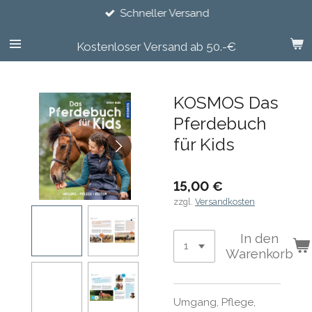
Schneller Versand
Zum
Hauptinhalt
springen
Kostenloser Versand ab 50.-€
KOSMOS Das
Pferdebuch
für Kids
15,00 €
zzgl.
Versandkosten
In den
Warenkorb
Umgang, Pflege,