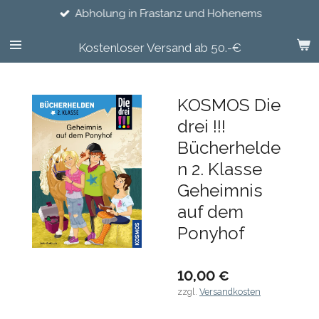
Abholung in Frastanz und Hohenems
Zum
Hauptinhalt
springen
Kostenloser Versand ab 50.-€
KOSMOS Die
drei !!!
Bücherhelde
n 2. Klasse
Geheimnis
auf dem
Ponyhof
10,00 €
zzgl.
Versandkosten