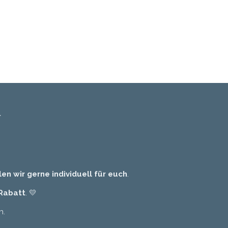

len wir gerne individuell für euch
.
 Rabatt
. 💛
n.