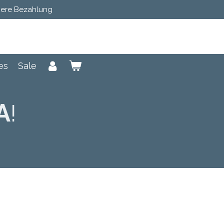
here Bezahlung
es
Sale
A
!