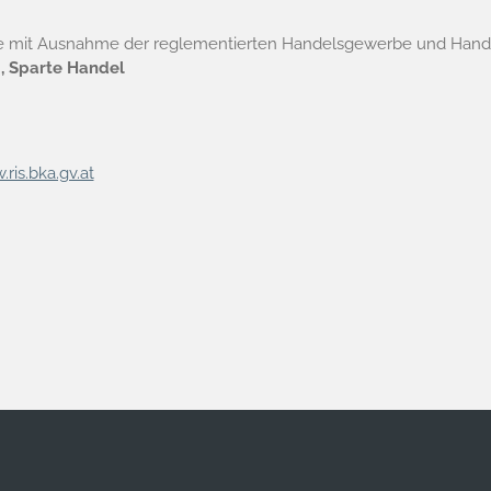
mit Ausnahme der reglementierten Handelsgewerbe und Hand
, Sparte Handel
ris.bka.gv.at