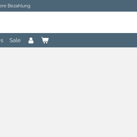
ere Bezahlung
es
Sale