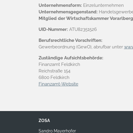
Unternehmensform:
Einzelunternehmen
Unternehmensgegenstand:
Handelsgewerbe 
Mitglied der Wirtschaftskammer Vorarlberg
UID-Nummer:
ATU82351526
Berufsrechtliche Vorschriften:
Gewerbeordnung (GewO), abrufbar unter
www.
Zuständige Aufsichtsbehörde:
Finanzamt Feldkirch
Reichstraße 154
6800 Feldkirch
Finanzamt-Website
ZOSA
Sandro Mayerhofer