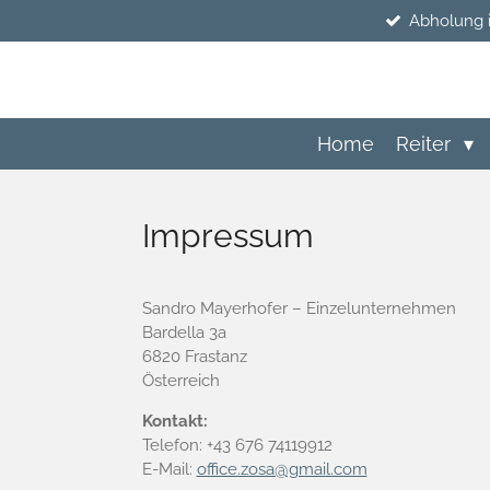
Abholung 
Zum
Hauptinhalt
springen
Home
Reiter
Impressum
Sandro Mayerhofer – Einzelunternehmen
Bardella 3a
6820 Frastanz
Österreich
Kontakt:
Telefon: +43 676 74119912
E-Mail:
office.zosa@gmail.com