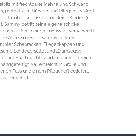
felpilz mit flechtbarer Mähne und Schwanz.
ich, perfekt zum Bürsten und Pflegen. Es steht
 ist flexibel, so dass es für kleine Kinder (3
ist. Sammy betritt seine eigene schicke
n nach außen in einen Luxusstall verwandelt!
ende Accessoires für Sammy in Ihren
 darunter Schabracken, Fliegenkappen und
ksame Echtledersättel und Zaumzeuge,
cht nur Spaß macht, sondern auch lehrreich
l handgefertigt, variiert leicht in Größe und
enen Pass und einem Pflegeheft geliefert.
rat erhältlich.