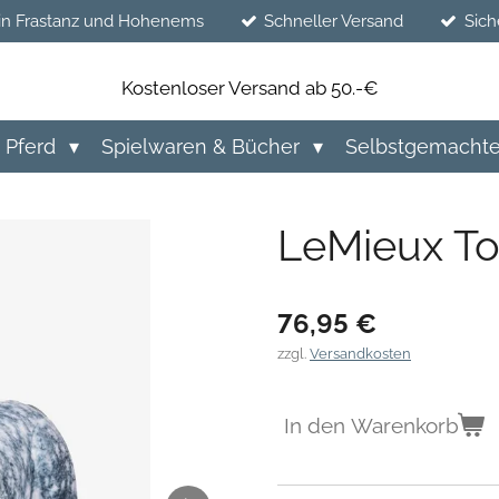
in Frastanz und Hohenems
Schneller Versand
Sich
Kostenloser Versand ab 50.-€
Pferd
Spielwaren & Bücher
Selbstgemacht
LeMieux T
76,95 €
zzgl.
Versandkosten
In den Warenkorb