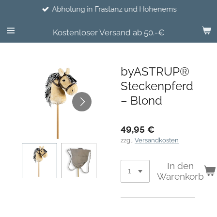
Abholung in Frastanz und Hohenems
Zum
Hauptinhalt
springen
Kostenloser Versand ab 50.-€
byASTRUP®
Steckenpferd
– Blond
49,95 €
zzgl.
Versandkosten
In den
Warenkorb