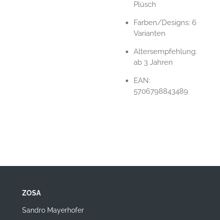
Plüsch
Farben/Designs: 6
Varianten
Altersempfehlung:
ab 3 Jahren
EAN:
5706798843489
ZOSA
Sandro Mayerhofer