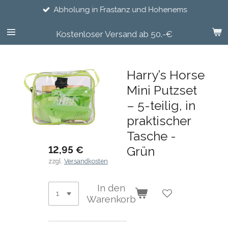
Abholung in Frastanz und Hohenems
Zum
Hauptinhalt
springen
Kostenloser Versand ab 50.-€
Harry’s Horse
Mini Putzset
– 5-teilig, in
praktischer
Tasche -
12,95 €
Grün
zzgl.
Versandkosten
In den
Warenkorb