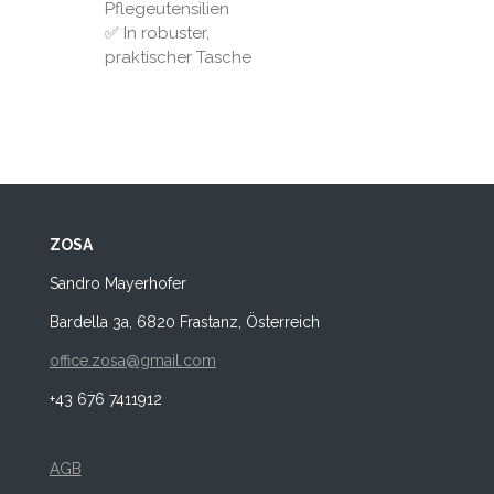
Pflegeutensilien
✅ In robuster,
praktischer Tasche
ZOSA
Sandro Mayerhofer
Bardella 3a, 6820 Frastanz, Österreich
office.zosa@gmail.com
+43 676 7411912
AGB