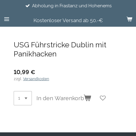
Abholung in Frastanz und Hohenems
Zum
Hauptinhalt
springen
Kostenloser Versand ab 50.-€
USG Führstricke Dublin mit
Panikhacken
10,99 €
zzgl.
Versandkosten
In den Warenkorb