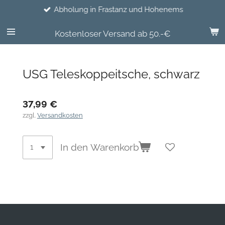
Abholung in Frastanz und Hohenems
Zum
Hauptinhalt
springen
Kostenloser Versand ab 50.-€
USG Teleskoppeitsche, schwarz
37,99 €
zzgl.
Versandkosten
In den Warenkorb