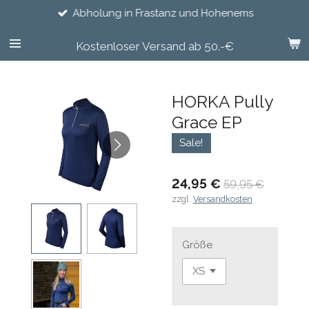
Abholung in Frastanz und Hohenems
Zum
Hauptinhalt
springen
Kostenloser Versand ab 50.-€
HORKA Pully
Grace EP
Sale!
24,95 €
59,95 €
zzgl.
Versandkosten
Größe