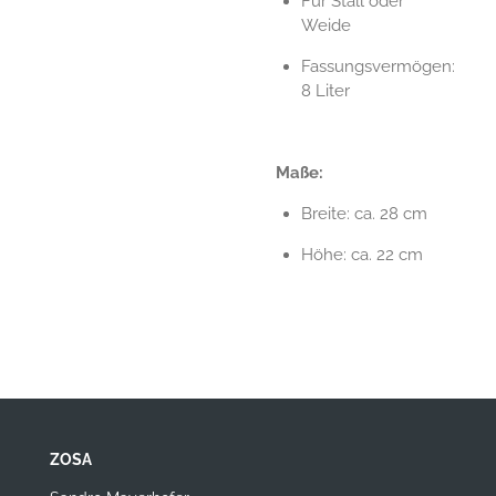
Für Stall oder
Weide
Fassungsvermögen:
8 Liter
Maße:
Breite: ca. 28 cm
Höhe: ca. 22 cm
ZOSA