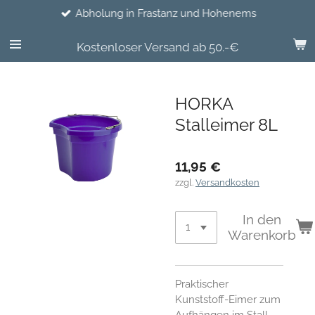
Abholung in Frastanz und Hohenems
Zum
Hauptinhalt
springen
Kostenloser Versand ab 50.-€
HORKA
Stalleimer 8L
11,95 €
zzgl.
Versandkosten
In den
Warenkorb
Praktischer
Kunststoff-Eimer zum
Aufhängen im Stall