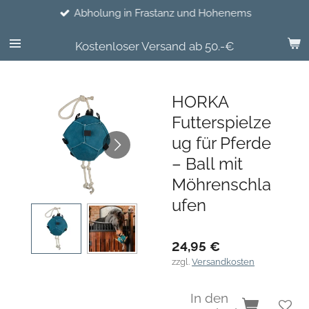
Abholung in Frastanz und Hohenems
Zum
Hauptinhalt
springen
Kostenloser Versand ab 50.-€
HORKA
Futterspielze
ug für Pferde
– Ball mit
Möhrenschla
ufen
24,95 €
zzgl.
Versandkosten
In den