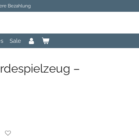
ere Bezahlung
es
Sale
despielzeug –