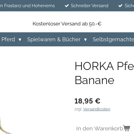
in Frastanz und Hohenems
Schneller Versand
Sich
Kostenloser Versand ab 50.-€
Pferd
Spielwaren & Bücher
Selbstgemacht
HORKA Pfer
Banane
18,95 €
zzgl.
Versandkosten
In den Warenkorb