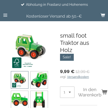
Abholung in Frastanz und Hohenems
Zum
Hauptinhalt
springen
Kostenloser Versand ab 50.-€
small foot
Traktor aus
Holz
Sale!
9,99 €
12,99 €
zzgl.
Versandkosten
In den
Warenkorb