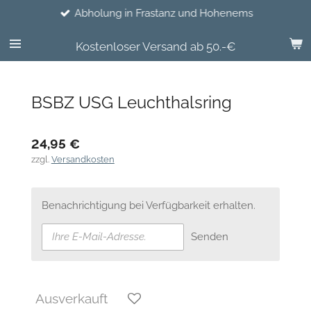
Abholung in Frastanz und Hohenems
Zum
Hauptinhalt
springen
Kostenloser Versand ab 50.-€
BSBZ USG Leuchthalsring
24,95 €
zzgl.
Versandkosten
Benachrichtigung bei Verfügbarkeit erhalten.
Senden
Ausverkauft