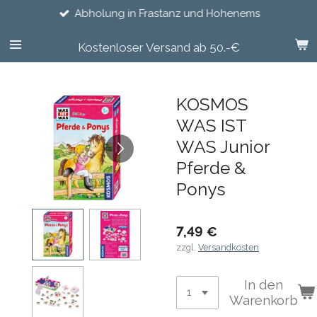
Abholung in Frastanz und Hohenems
Zum
Hauptinhalt
springen
Kostenloser Versand ab 50.-€
KOSMOS
WAS IST
WAS Junior
Pferde &
Ponys
7,49 €
zzgl.
Versandkosten
In den
Warenkorb