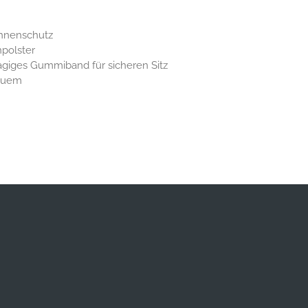
hnenschutz
polster
agiges Gummiband für sicheren Sitz
equem