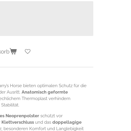
korb
rry’s Horse bieten optimalen Schutz für die
er Ausritt.
Anatomisch geformte
echlichem Thermoplast verhindern
tabilität.
es Neoprenpolster
schützt vor
r
Klettverschluss
und das
doppellagige
tz, besonderen Komfort und Langlebigkeit