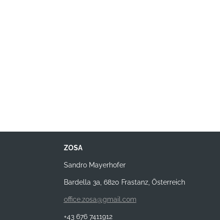
ZOSA
Sandro Mayerhofer
Bardella 3a, 6820 Frastanz, Österreich
office.zosa@gmail.com
+43 676 7411912