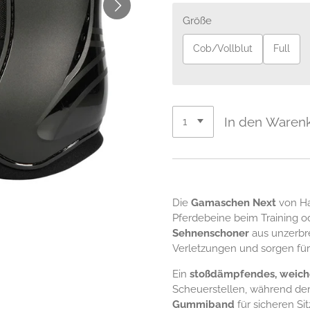
Größe
Cob/Vollblut
Full
In den Waren
Die
Gamaschen Next
von Ha
Pferdebeine beim Training od
Sehnenschoner
aus unzerbr
Verletzungen und sorgen für S
Ein
stoßdämpfendes, weich
Scheuerstellen, während de
Gummiband
für sicheren Si