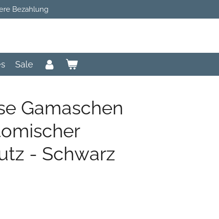
ere Bezahlung
es
Sale
rse Gamaschen
tomischer
tz - Schwarz