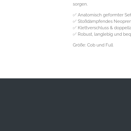
sorgen.
✅ Anatomisch geformter Se
✅ Stoßdämpfendes Neopren
✅ Klettverschluss & doppell
✅ Robust, langlebig und b
Größe: Cob und Full