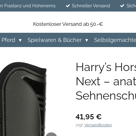
in Frastanz und Hohenems
Schneller Versand
Sich
Kostenloser Versand ab 50.-€
Pferd
Spielwaren & Bücher
Selbstgemacht
Harry’s Ho
Next – ana
Sehnenschu
41,95 €
zzgl.
Versandkosten