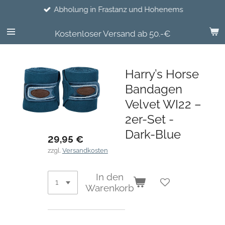
Abholung in Frastanz und Hohenems
Zum
Hauptinhalt
springen
Kostenloser Versand ab 50.-€
Harry’s Horse
Bandagen
Velvet WI22 –
2er-Set -
Dark-Blue
29,95 €
zzgl.
Versandkosten
In den
Warenkorb