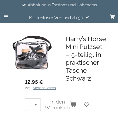
Abholung in Frastanz und Hohenems
Zum
Hauptinhalt
springen
Kostenloser Versand ab 50.-€
Harry’s Horse
Mini Putzset
– 5-teilig, in
praktischer
Tasche -
Schwarz
12,95 €
zzgl.
Versandkosten
In den
Warenkorb