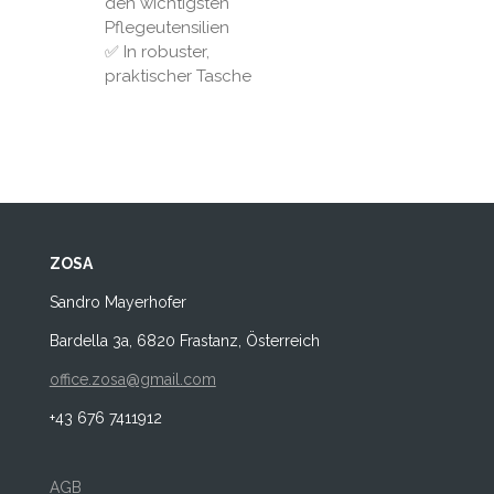
den wichtigsten
Pflegeutensilien
✅ In robuster,
praktischer Tasche
ZOSA
Sandro Mayerhofer
Bardella 3a, 6820 Frastanz, Österreich
office.zosa@gmail.com
+43 676 7411912
AGB