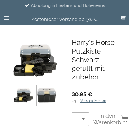
Abholung in Frastanz und Hohenems
Zum
Hauptinhalt
springen
Kostenloser Versand ab 50.-€
Harry´s Horse
Putzkiste
Schwarz –
gefüllt mit
Zubehör
30,95 €
zzgl.
Versandkosten
In den
Warenkorb