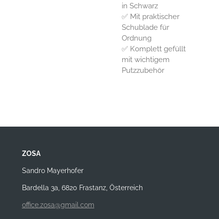
in Schwarz
✅ Mit praktischer
Schublade für
Ordnung
✅ Komplett gefüllt
mit wichtigem
Putzzubehör
ZOSA
Sandro Mayerhofer
Bardella 3a, 6820 Frastanz, Österreich
office.zosa@gmail.com