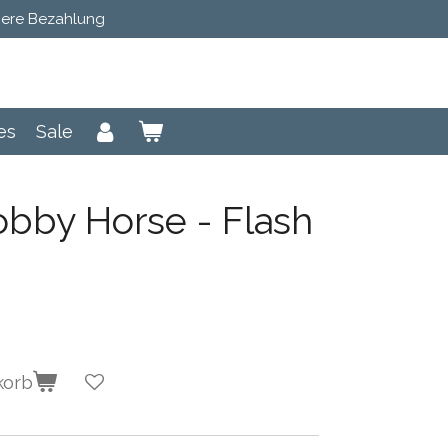
here Bezahlung
es
Sale
bby Horse - Flash
korb