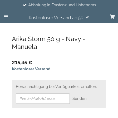
Abholung in Frastanz und Hohenems
Zum
Hauptinhalt
springen
Kostenloser Versand ab 50.-€
Arika Storm 50 g - Navy -
Manuela
215,45 €
Kostenloser Versand
Benachrichtigung bei Verfügbarkeit erhalten.
Senden