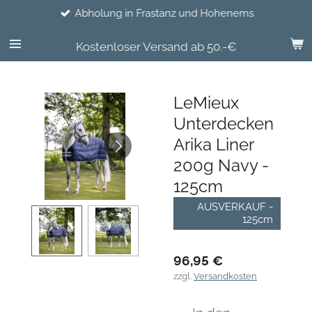
Abholung in Frastanz und Hohenems
Zum
Hauptinhalt
springen
Kostenloser Versand ab 50.-€
LeMieux
Unterdecken
Arika Liner
200g Navy -
125cm
AUSVERKAUF -
125cm
96,95 €
zzgl.
Versandkosten