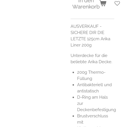
In den
Warenkorb
AUSVERKAUF -
SICHERE DIR DIE
LETZTE 125cm Arika
Liner 200g
Unterdecke für die
beliebte Arika Decke.
200g Thermo-
Füllung
Antibakteriell und
antistatisch
D-Ring am Hals
zur
Deckenbefestigung
Brustverschluss
mit