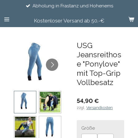
Abholung in Frastanz und Hohenems
Zum
Hauptinhalt
springen
Kostenloser Versand ab 50.-€
USG
Jeansreithos
e "Ponylove"
mit Top-Grip
Vollbesatz
54,90 €
zzgl.
Versandkosten
Größe