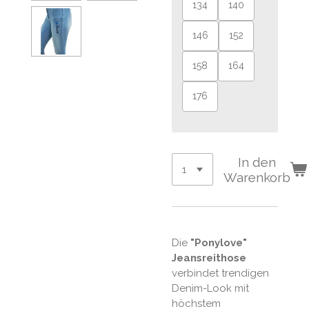
134
140
146
152
158
164
176
In den
Warenkorb
Die
"Ponylove"
Jeansreithose
verbindet trendigen
Denim-Look mit
höchstem