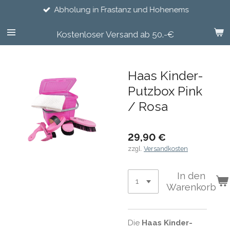
Abholung in Frastanz und Hohenems
Zum
Hauptinhalt
springen
Kostenloser Versand ab 50.-€
Haas Kinder-
Putzbox Pink
/ Rosa
29,90 €
zzgl.
Versandkosten
In den
Warenkorb
Die
Haas Kinder-