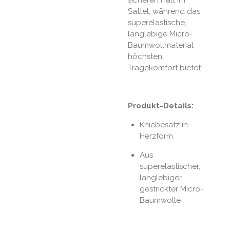
sicheren Halt im
Sattel, während das
superelastische,
langlebige Micro-
Baumwollmaterial
höchsten
Tragekomfort bietet.
Produkt-Details:
Kniebesatz in
Herzform
Aus
superelastischer,
langlebiger
gestrickter Micro-
Baumwolle