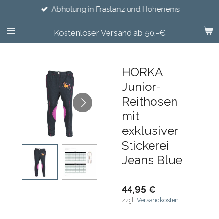
Abholung in Frastanz und Hohenems
Zum
Hauptinhalt
springen
Kostenloser Versand ab 50.-€
HORKA
Junior-
Reithosen
mit
exklusiver
Stickerei
Jeans Blue
44,95 €
zzgl.
Versandkosten