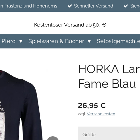
in Frastanz und Hohenems
Schneller Versand
Sich
Kostenloser Versand ab 50.-€
Pferd
Spielwaren & Bücher
Selbstgemacht
HORKA Lan
Fame Blau
26,95 €
zzgl.
Versandkosten
Größe