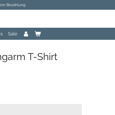
ere Bezahlung
es
Sale
garm T-Shirt