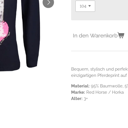
In den Warenkorb
Bequem, stylisch und perfekt
einzigartigen Pferdeprint auf
Material:
95% Baumwolle, 5%
Marke:
Red Horse / Horka
Alter:
3+