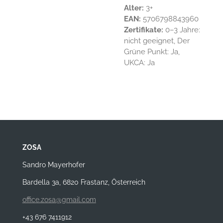
Alter:
3+
EAN:
5706798843960
Zertifikate:
0–3 Jahre:
nicht geeignet, Der
Grüne Punkt: Ja,
UKCA: Ja
ZOSA
Sandro Mayerhofer
Bardella 3a, 6820 Frastanz, Österreich
office.zosa@gmail.com
+43 676 7411912