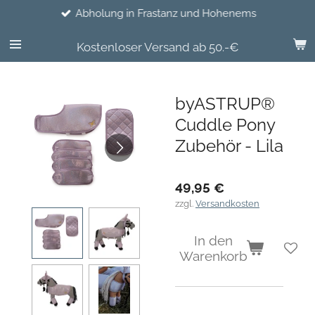
Abholung in Frastanz und Hohenems
Zum
Hauptinhalt
springen
Kostenloser Versand ab 50.-€
byASTRUP®
Cuddle Pony
Zubehör - Lila
49,95 €
zzgl.
Versandkosten
In den
Warenkorb