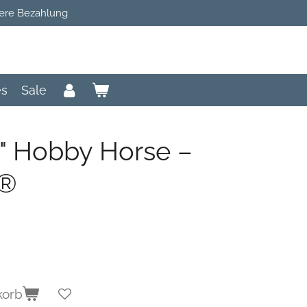
ere Bezahlung
es
Sale
t" Hobby Horse –
P®
korb