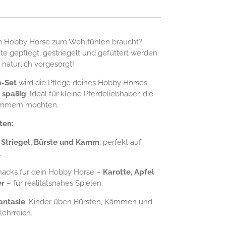
ein Hobby Horse zum Wohlfühlen braucht?
 gepflegt, gestriegelt und gefüttert werden
natürlich vorgesorgt!
e-Set
wird die Pflege deines Hobby Horses
 spaßig
. Ideal für kleine Pferdeliebhaber, die
kümmern möchten.
ten:
t
Striegel, Bürste und Kamm
, perfekt auf
.
Snacks für dein Hobby Horse –
Karotte, Apfel
er
– für realitätsnahes Spielen.
antasie
: Kinder üben Bürsten, Kämmen und
lehrreich.