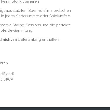
 Feinmotorik trainieren.
tigt aus stabilem Sperrholz im nordischen
 in jedes Kinderzimmer oder Spielumfeld.
kreative Styling-Sessions und die perfekte
npferde-Sammlung.
nd
nicht
im Lieferumfang enthalten.
ahren
ifiziert)
t, UKCA