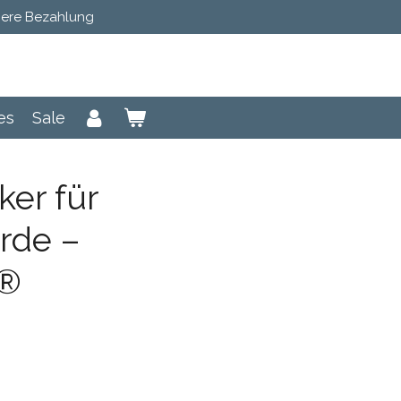
here Bezahlung
es
Sale
ker für
rde –
®