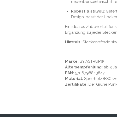
nebenbei spielerisch ihre
Robust & stilvoll
: Gefer
Design, passt der Hocker
Ein ideales Zubehörteil für 
Ergänzung zu jeder Stecke
Hinweis:
Steckenpferde si
Marke:
BY ASTRUP®
Altersempfehlung:
ab 3 J
EAN:
5706798843847
Material:
Sperrholz (FSC-zert
Zertifikate:
Der Grüne Punk