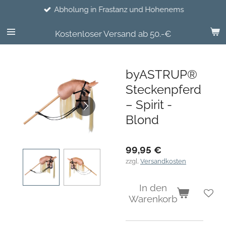
Abholung in Frastanz und Hohenems
Zum
Hauptinhalt
springen
Kostenloser Versand ab 50.-€
byASTRUP®
Steckenpferd
– Spirit -
Blond
99,95 €
zzgl.
Versandkosten
In den
Warenkorb