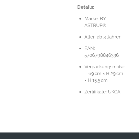
Details:
Marke: BY
ASTRUP®
Alter: ab 3 Jahren
EAN:
5706798846336
Verpackungsmaße:
L 69 cm × B 29 cm
× H 15,5 cm
Zertifikate: UKCA