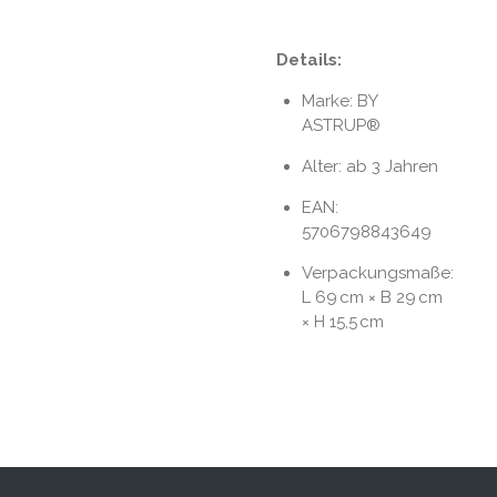
Details:
Marke: BY
ASTRUP®
Alter: ab 3 Jahren
EAN:
5706798843649
Verpackungsmaße:
L 69 cm × B 29 cm
× H 15,5 cm