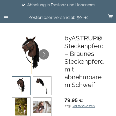
Abholung in Frastanz und Hohenems
Zum
Hauptinhalt
springen
Kostenloser Versand ab 50.-€
byASTRUP®
Steckenpferd
– Braunes
Steckenpferd
mit
abnehmbare
m Schweif
79,95 €
zzgl.
Versandkosten