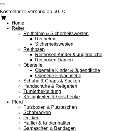
Zum
Hauptinhalt
Kostenloser Versand ab 50.-€
springen
Home
Reiter
Reithelme & Sicherheitswesten
Reithelme
Sicherheitswesten
Reithosen
Reithosen Kinder & Jugendliche
Reithosen Damen
Oberteile
Oberteile Kinder & Jugendliche
Oberteile Erwachsene
Schuhe & Chaps & Socken
Handschuhe & Reitgerten
Turnierbekleidung
Kleinigkeiten & Geschenke
Pferd
Putzboxen & Putztaschen
Schabracken
Decken
Halfter & Knotenhalfter
Gamaschen & Bandagen