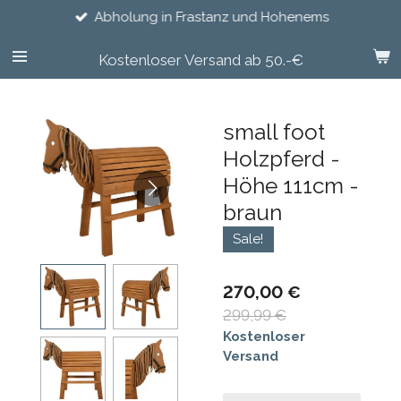
Abholung in Frastanz und Hohenems
Zum
Hauptinhalt
springen
Kostenloser Versand ab 50.-€
small foot
Holzpferd -
Höhe 111cm -
braun
Sale!
270,00 €
299,99 €
Kostenloser
Versand