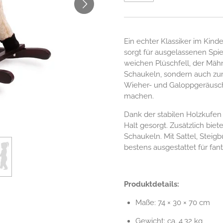
Ein echter Klassiker im Kind
sorgt für ausgelassenen Spi
weichen Plüschfell, der Mäh
Schaukeln, sondern auch zum
Wieher- und Galoppgeräusche
machen.
Dank der stabilen Holzkufen
Halt gesorgt. Zusätzlich biet
Schaukeln. Mit Sattel, Steig
bestens ausgestattet für fan
Produktdetails:
Maße: 74 × 30 × 70 cm
Gewicht: ca. 4,32 kg