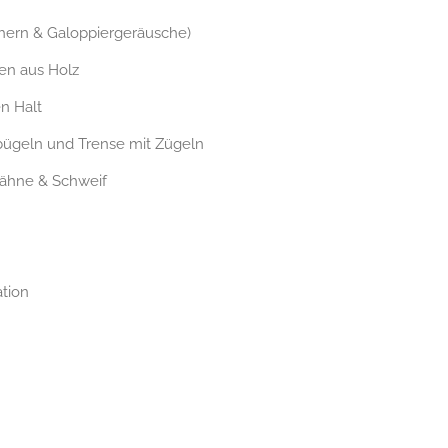
hern & Galoppiergeräusche)
en aus Holz
en Halt
gbügeln und Trense mit Zügeln
Mähne & Schweif
tion