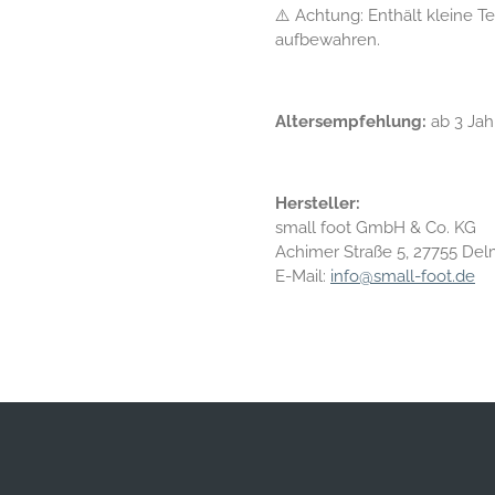
⚠️ Achtung: Enthält kleine Te
aufbewahren.
Altersempfehlung:
ab 3 Jah
Hersteller:
small foot GmbH & Co. KG
Achimer Straße 5, 27755 De
E-Mail:
info@small-foot.de