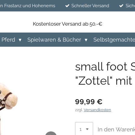
in Frastanz und Hohenems
Schneller Versand
Sich
Kostenloser Versand ab 50.-€
Pferd
Spielwaren & Bücher
Selbstgemacht
small foot
"Zottel" mi
99,99 €
zzgl.
Versandkosten
In den Waren