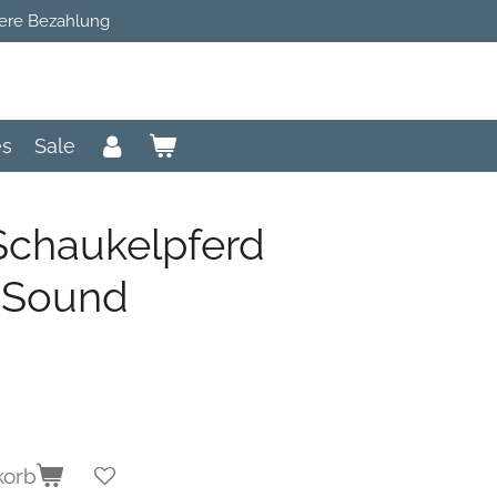
ere Bezahlung
es
Sale
 Schaukelpferd
t Sound
korb