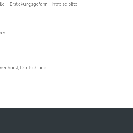
ile – Erstickungsgefahr. Hinweise bitte
ren
lmenhorst, Deutschland