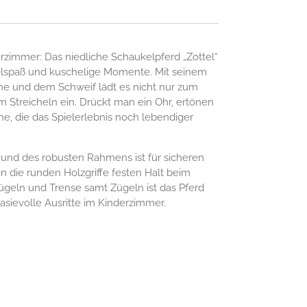
erzimmer: Das niedliche Schaukelpferd „Zottel“
elspaß und kuschelige Momente. Mit seinem
ne und dem Schweif lädt es nicht nur zum
 Streicheln ein. Drückt man ein Ohr, ertönen
, die das Spielerlebnis noch lebendiger
 und des robusten Rahmens ist für sicheren
en die runden Holzgriffe festen Halt beim
bügeln und Trense samt Zügeln ist das Pferd
tasievolle Ausritte im Kinderzimmer.