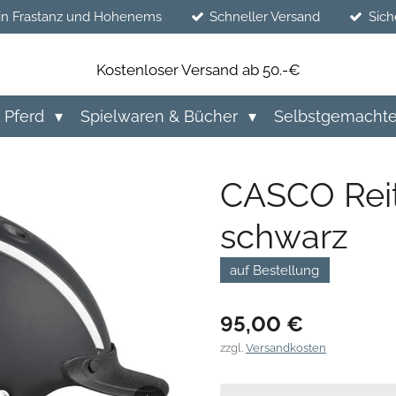
in Frastanz und Hohenems
Schneller Versand
Sich
Kostenloser Versand ab 50.-€
Pferd
Spielwaren & Bücher
Selbstgemacht
CASCO Rei
schwarz
auf Bestellung
95,00 €
zzgl.
Versandkosten