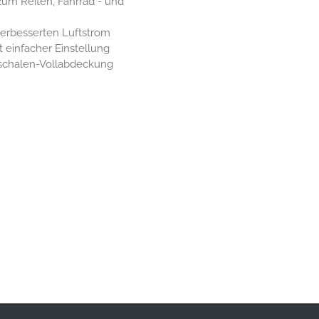
um Reiten, Fahrrad - und
verbesserten Luftstrom
 einfacher Einstellung
oschalen-Vollabdeckung