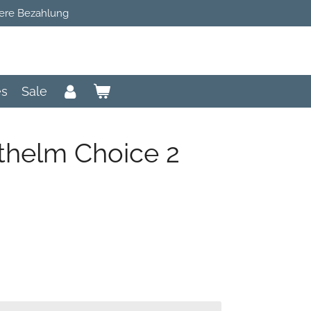
ere Bezahlung
es
Sale
thelm Choice 2