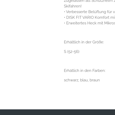
Zugelassen als Schutzhelm z
Skifahren!
• Verbesserte Belüftung für 
• DISK FIT VARIO Komfort mit
• Erweitertes Heck mit Mikr
Erhältlich in der Größe:
S (52-56)
Erhätlich in den Farben:
schwarz, blau, braun