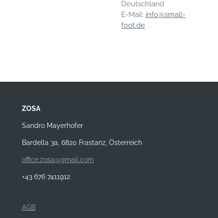
Deutschland
E-Mail:
info@small-
foot.de
ZOSA
Sandro Mayerhofer
Bardella 3a, 6820 Frastanz, Österreich
office.zosa@gmail.com
+43 676 7411912
AGB