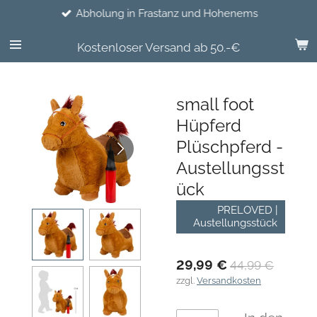
Abholung in Frastanz und Hohenems
Zum
Hauptinhalt
springen
Kostenloser Versand ab 50.-€
small foot
Hüpferd
Plüschpferd -
Austellungsst
ück
PRELOVED |
Austellungsstück
29,99 €
44,99 €
zzgl.
Versandkosten