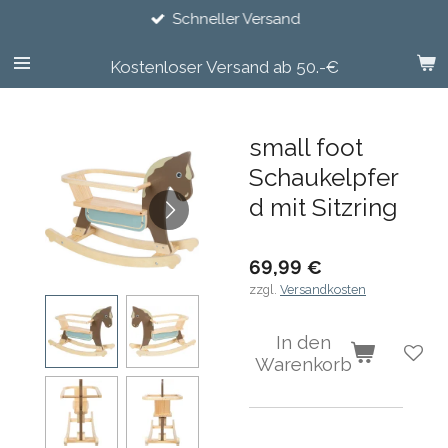
Schneller Versand
Zum
Hauptinhalt
springen
Kostenloser Versand ab 50.-€
small foot
Schaukelpfer
d mit Sitzring
69,99 €
zzgl.
Versandkosten
In den
Warenkorb