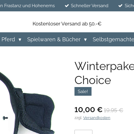
in Frastanz und Hohenems
Schneller Versand
Sich
Kostenloser Versand ab 50.-€
Pferd
Spielwaren & Bücher
Selbstgemacht
Winterpake
Choice
Sale!
10,00 €
19,95 €
zzgl.
Versandkosten