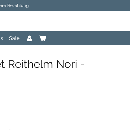
ere Bezahlung
es
Sale
t Reithelm Nori -