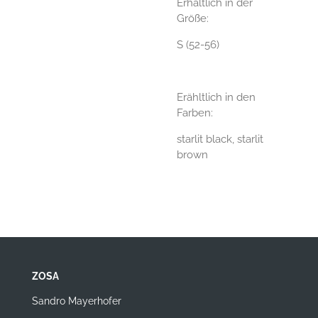
Erhältlich in der
Größe:
S (52-56)
Erähltlich in den
Farben:
starlit black, starlit
brown
ZOSA
Sandro Mayerhofer