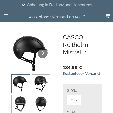
Abholung in Frastanz und Hohenems
Zum
Hauptinhalt
springen
Kostenloser Versand ab 50.-€
CASCO
Reithelm
Mistrall 1
134,99 €
Kostenloser Versand
Größe
Farbe